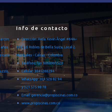
Info de contacto
sa con
Dirección: Avda. Kevin Ángel #64A–
 años
194, Ed. Robles de Bella Suiza, Local 2.
mercado
Manizales - Caldas - Colombia.
Teléfono fijo: 6068961520
uzzis,
Celular: 3045268294
WhatsApp: 304 526 82 94
y 321 575 98 78
Email: gerencia@propiscinas.com.co
www.propiscinas.com.co