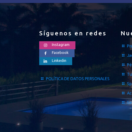
Síguenos en redes
Nu
Instagram
Pi
Facebook
Ja
Linkedin
Pé
Tu
POLÍTICA DE DATOS PERSONALES
Sp
Ac
Se