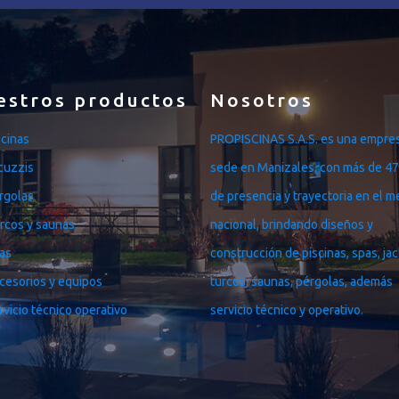
estros productos
Nosotros
scinas
PROPISCINAS S.A.S. es una empre
cuzzis
sede en Manizales, con más de 47
rgolas
de presencia y trayectoria en el 
rcos y saunas
nacional, brindando diseños y
as
construcción de piscinas, spas, jac
cesorios y equipos
turcos, saunas, pérgolas, además
rvicio técnico operativo
servicio técnico y operativo.